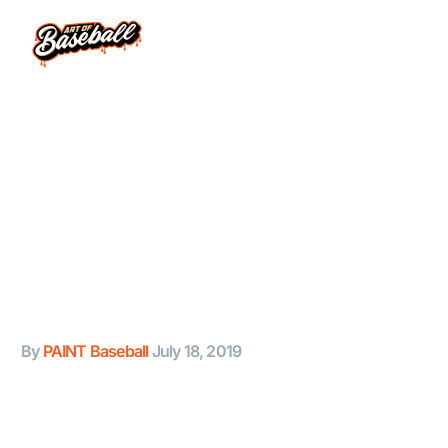
Simple Blog Post
(Demo)
Lorem Ipsum. Proin gravida nibh vel velit auctor
aliquet. Aenean sollicitudin, lorem quis bibendum
auctor, nisi elit consequat ipsum, nec sagittis sem
By
PAINT Baseball
July 18, 2019